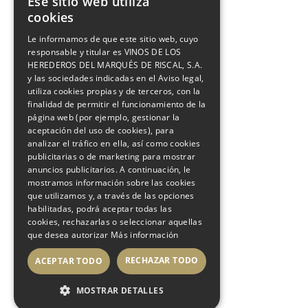
Ese sitio web utiliza
cookies
Inicio
/
Desde 1858
Le informamos de que este sitio web, cuyo
responsable y titular es VINOS DE LOS
Desde 1858
HEREDEROS DEL MARQUÉS DE RISCAL, S.A.
y las sociedades indicadas en el Aviso legal,
utiliza cookies propias y de terceros, con la
Más de 160 años de historia y
finalidad de permitir el funcionamiento de la
página web (por ejemplo, gestionar la
crecimiento.Vivimos por y para el vino.
aceptación del uso de cookies), para
analizar el tráfico en ella, así como cookies
publicitarias o de marketing para mostrar
anuncios publicitarios. A continuación, le
mostramos información sobre las cookies
que utilizamos y, a través de las opciones
habilitadas, podrá aceptar todas las
cookies, rechazarlas o seleccionar aquellas
que desea autorizar
Más información
RECHAZAR TODO
ACEPTAR TODO
MOSTRAR DETALLES