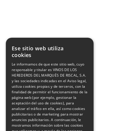
Ese sitio web utiliza
cookies
Le informamos de que este sitio web, cuyo
responsable y titular es VINOS DE LOS
HEREDEROS DEL MARQUÉS DE RISCAL, S.A.
y las sociedades indicadas en el Aviso legal,
utiliza cookies propias y de terceros, con la
finalidad de permitir el funcionamiento de la
página web (por ejemplo, gestionar la
aceptación del uso de cookies), para
analizar el tráfico en ella, así como cookies
publicitarias o de marketing para mostrar
anuncios publicitarios. A continuación, le
mostramos información sobre las cookies
que utilizamos y, a través de las opciones