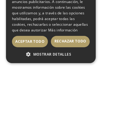
anuncios publicitarios. A continuación, le
mostramos información sobre las cookies
que utilizamos y, a través de las opciones
habilitadas, podrá aceptar todas las
cookies, rechazarlas o seleccionar aquellas
que desea autorizar
Más información
RECHAZAR TODO
ACEPTAR TODO
MOSTRAR DETALLES
04 JUNIO 2026
Sublimme by Riscal. El primer vino
espumoso de Marqués de Riscal
Su elaboración con uvas sauvignon blanc