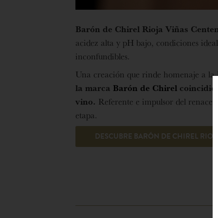
Barón de Chirel Rioja Viñas Cente
acidez alta y pH bajo, condiciones idea
inconfundibles.
Una creación que rinde homenaje a la he
la marca
Barón de Chirel
coincidien
vino.
Referente e impulsor del
renacer
etapa.
DESCUBRE BARÓN DE CHIREL RIOJ