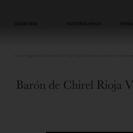
DESDE 1858
NUESTROS VINOS
TIEND
Inicio
/
Magazine
/
Barón de Chirel Rioja Viñas Centenarias, el primer vino blanco d
Barón de Chirel Rioja V