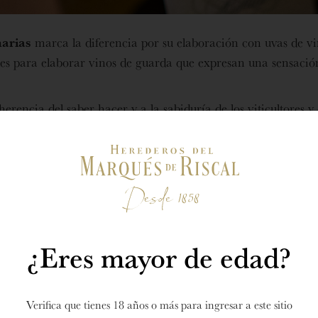
narias
marca la diferencia por su elaboración con uvas de v
les para elaborar vinos de guarda que expresan una sensación
rencia del saber hacer y a la sabiduría de los viticultores
do con el 40 aniversario de la primera añada (1986) de
 de los grandes vinos de Rioja, la primera añada de Barón d
A VIÑAS CENTENARIAS
¿Eres mayor de edad?
Verifica que tienes 18 años o más para ingresar a este sitio