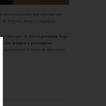
iñedos centenarios, que aportan una
 de frescura, finura y elegancia
 y que Marqués de Riscal
presenta bajo
 este icónico y prestigioso
e Chirel marcó el inicio de una nueva