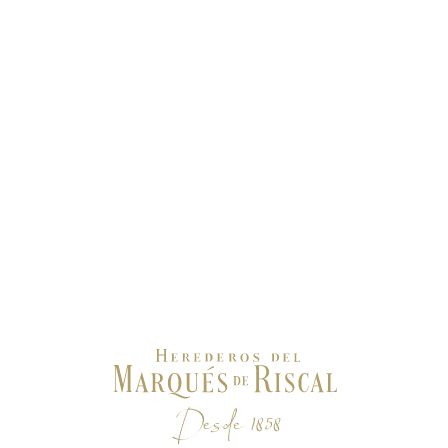
versatilidad de Sublimme by Riscal
Aunque Sublimme by Riscal está concebido para
disfrutarse solo en copa bien fría, también puede
convertirse en el ingrediente estrella de mezclas
refrescantes y contemporáneas.
SIGUE LEYENDO