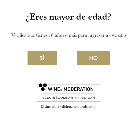
¿Eres mayor de edad?
Verifica que tienes 18 años o más para ingresar a este sitio
28 JULIO 2026
SÍ
NO
Elegancia, frescura y sabor entre
Marqués de Riscal Verdejo sobre lías
finas y el tartar de atún de Botania
La bodega visita este restaurante ubicado en la
céntrica Plaza de España, conocido por su cocina
El vino solo se disfruta con moderación
de producto y su ambientación con exuberante
vegetación.