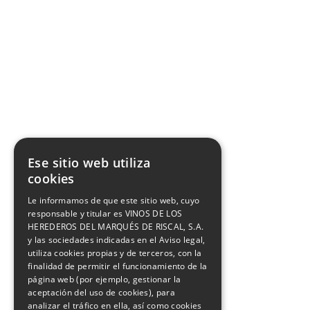
Certificado SWfCP
Facebook
X
Youtube
Instagram
Pinterest
Ese sitio web utiliza
cookies
Le informamos de que este sitio web, cuyo
responsable y titular es VINOS DE LOS
HEREDEROS DEL MARQUÉS DE RISCAL, S.A.
y las sociedades indicadas en el Aviso legal,
utiliza cookies propias y de terceros, con la
finalidad de permitir el funcionamiento de la
página web (por ejemplo, gestionar la
aceptación del uso de cookies), para
analizar el tráfico en ella, así como cookies