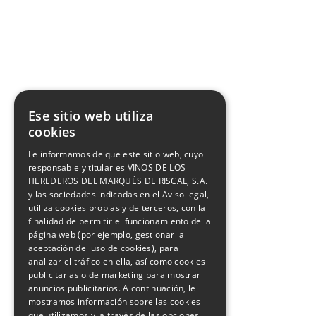
Facebook
X
Youtube
Instagram
Pinterest
Ese sitio web utiliza
cookies
Le informamos de que este sitio web, cuyo
responsable y titular es VINOS DE LOS
HEREDEROS DEL MARQUÉS DE RISCAL, S.A.
y las sociedades indicadas en el Aviso legal,
utiliza cookies propias y de terceros, con la
finalidad de permitir el funcionamiento de la
página web (por ejemplo, gestionar la
aceptación del uso de cookies), para
analizar el tráfico en ella, así como cookies
publicitarias o de marketing para mostrar
anuncios publicitarios. A continuación, le
mostramos información sobre las cookies
que utilizamos y, a través de las opciones