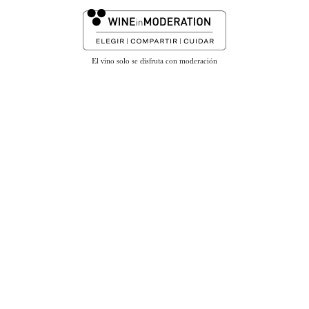
28 JULIO 2026
El vino solo se disfruta con moderación
Elegancia, frescura y sabor entre
Marqués de Riscal Verdejo sobre lías
finas y el tartar de atún de Botania
La bodega visita este restaurante ubicado en la
céntrica Plaza de España, conocido por su cocina
de producto y su ambientación con exuberante
vegetación.
SIGUE LEYENDO