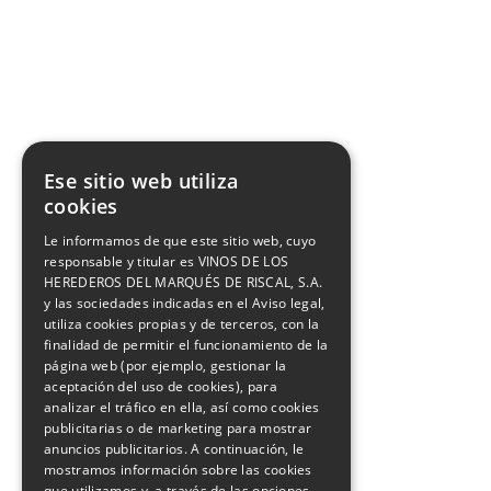
Ese sitio web utiliza
cookies
Le informamos de que este sitio web, cuyo
responsable y titular es VINOS DE LOS
HEREDEROS DEL MARQUÉS DE RISCAL, S.A.
y las sociedades indicadas en el Aviso legal,
utiliza cookies propias y de terceros, con la
finalidad de permitir el funcionamiento de la
página web (por ejemplo, gestionar la
aceptación del uso de cookies), para
analizar el tráfico en ella, así como cookies
publicitarias o de marketing para mostrar
anuncios publicitarios. A continuación, le
mostramos información sobre las cookies
que utilizamos y, a través de las opciones